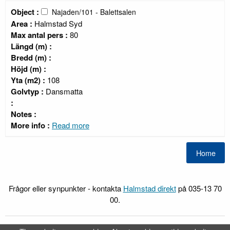
Object :
Najaden/101 - Balettsalen
Area :
Halmstad Syd
Max antal pers :
80
Längd (m) :
Bredd (m) :
Höjd (m) :
Yta (m2) :
108
Golvtyp :
Dansmatta
:
Notes :
More info :
Read more
Frågor eller synpunkter - kontakta
Halmstad direkt
på 035-13 70
00.
FRI
Webb-Bokning