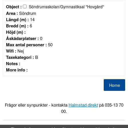
Object :
Söndrumsskolan/Gymnastiksal "Hovgård"
Area :
Söndrum
Längd (m) :
14
Bredd (m) :
6
Höjd (m) :
Åskådarplatser :
0
Max antal personer :
50
Wifi :
Nej
Taxekategori :
B
Notes :
More info :
Frågor eller synpunkter - kontakta
Halmstad direkt
på 035-13 70
00.
FRI
Webb-Bokning