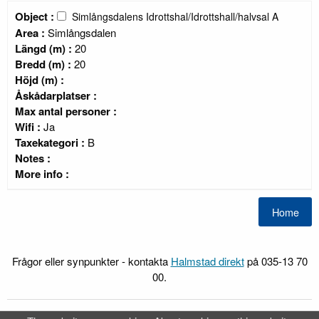
Object :
Simlångsdalens Idrottshal/Idrottshall/halvsal A
Area :
Simlångsdalen
Längd (m) :
20
Bredd (m) :
20
Höjd (m) :
Åskådarplatser :
Max antal personer :
Wifi :
Ja
Taxekategori :
B
Notes :
More info :
Frågor eller synpunkter - kontakta
Halmstad direkt
på 035-13 70
00.
FRI
Webb-Bokning