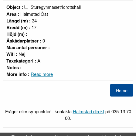
Object :
Sturegymnasiet/Idrottshall
Area :
Halmstad Öst
Längd (m) :
34
Bredd (m) :
17
Höjd (m) :
Åskådarplatser :
0
Max antal personer :
Wifi :
Nej
Taxekategori :
A
Notes :
More info :
Read more
Frågor eller synpunkter - kontakta
Halmstad direkt
på 035-13 70
00.
FRI
Webb-Bokning