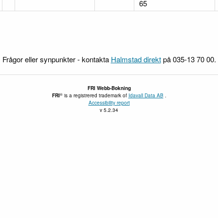
65
Frågor eller synpunkter - kontakta
Halmstad direkt
på 035-13 70 00.
FRI
Webb-Bokning
®
FRI
is a registrered trademark of
Idavall Data AB
.
Accessibility report
v 5.2.34