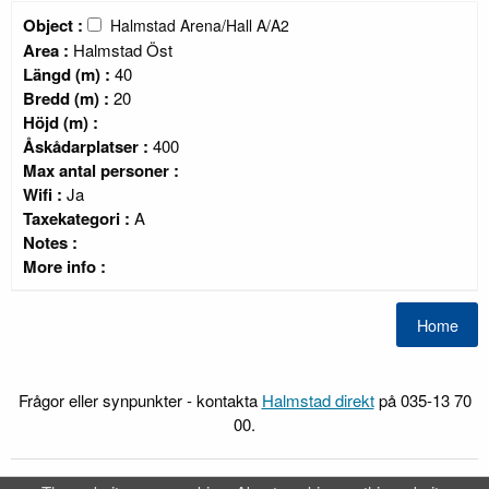
Object :
Halmstad Arena/Hall A/A2
Area :
Halmstad Öst
Längd (m) :
40
Bredd (m) :
20
Höjd (m) :
Åskådarplatser :
400
Max antal personer :
Wifi :
Ja
Taxekategori :
A
Notes :
More info :
Frågor eller synpunkter - kontakta
Halmstad direkt
på 035-13 70
00.
FRI
Webb-Bokning