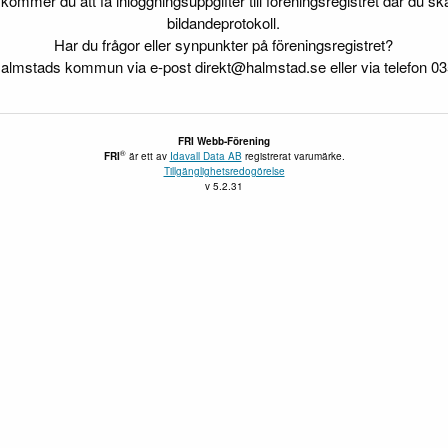
n kommer du att få inloggningsuppgifter till föreningsregistret där du
bildandeprotokoll.
Har du frågor eller synpunkter på föreningsregistret?
almstads kommun via e-post direkt@halmstad.se eller via telefon 03
FRI Webb-Förening
®
FRI
är ett av
Idavall Data AB
registrerat varumärke.
Tillgänglighetsredogörelse
v 5.2.31