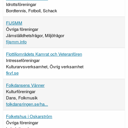
Idrottsföreningar
Bordtennis, Fotboll, Schack
FIJSMM
Övriga föreningar
Jämställdhetsfrågor, Miljöfrågor
fijsmm.info
Flottiljområdets Kamrat och Veteranfören
Intresseföreningar
Kulturarvsverksamhet, Övrig verksamhet
fkvf.se
Folkdansens Vänner
Kulturföreningar
Dans, Folkmusik
folkdansringen.se/ha...
Folketshus i Oskarström
Övriga föreningar