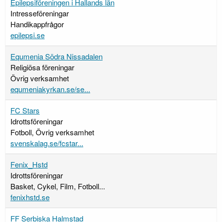
Epilepsiföreningen i Hallands län
Intresseföreningar
Handikappfrågor
epilepsi.se
Equmenia Södra Nissadalen
Religiösa föreningar
Övrig verksamhet
equmeniakyrkan.se/se...
FC Stars
Idrottsföreningar
Fotboll, Övrig verksamhet
svenskalag.se/fcstar...
Fenix_Hstd
Idrottsföreningar
Basket, Cykel, Film, Fotboll...
fenixhstd.se
FF Serbiska Halmstad